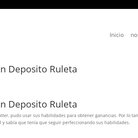
Inicio
no
n Deposito Ruleta
n Deposito Ruleta
tter, pudo usar sus habilidades para obtener ganancias. Por lo tan
él y sabía que tenía que seguir perfeccionando sus habilidades.