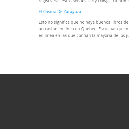
registrarse, estos son los Dirty Dawgs. La prime
El Casino De Zaragoza
Esto no significa que no haya buenos libros de
un casino en línea en Quebec. Escuchar que 
en línea en las que confían la mayoría de los 